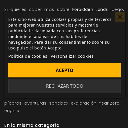
Si quieres saber más sobre
Forbidden Lands
juego,
continúa visitando nuestra web, donde publicaremos
Este sitio web utiliza cookies propias y de terceros
algunos adelantos sobre las reglas, el arte y el
para mejorar nuestros servicios y mostrarle
publicidad relacionada con sus preferencias
trasfondo del juego.
mediante el análisis de sus hábitos de
navegación. Para dar su consentimiento sobre su
uso pulse el botón Acepto.
Me gusta esto
Política de cookies
Personalizar cookies
ACEPTO
RECHAZAR TODO
Etiquetas:
Forbidden Lands
Nils Gulliksson
Simon
Stålenhag
Erik Granström
Free League
invasores y
pícaros
aventuras
sandbox
exploración
Year Zero
engine
En la misma categoría