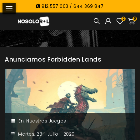
912 557 003 / 644 369 847
0
0
Anunciamos Forbidden Lands
En:
Nuestros Juegos
Martes,
28 -
Julio -
2020