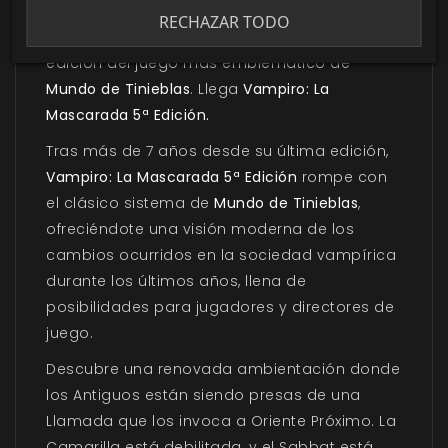
Oscuros diseños, nuevos enemigos y
RECHAZAR TODO
extraños aliados te esperan en esta nueva
edición del juego más emblemático de
Mundo de Tinieblas
. Llega
Vampiro: La
Mascarada 5ª Edición.
Tras más de 7 años desde su última edición,
Vampiro: La Mascarada 5ª Edición
rompe con
el clásico sistema de
Mundo de Tinieblas
,
ofreciéndote una visión moderna de los
cambios ocurridos en la sociedad vampírica
durante los últimos años, llena de
posibilidades para jugadores y directores de
juego.
Descubre una renovada ambientación donde
los Antiguos están siendo presas de una
Llamada que los invoca a Oriente Próximo. La
Camarilla está debilitada, y el Sabbat está