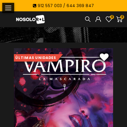
912 557 003 / 644 369 847
0
0
ÚLTIMAS UNIDADES