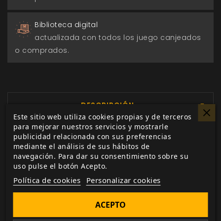
Biblioteca digital
actualizada con todos los juego canjeados
o comprados.
DESCRIPCIÓN
▼
Este sitio web utiliza cookies propias y de terceros
para mejorar nuestros servicios y mostrarle
publicidad relacionada con sus preferencias
¿Y si vampiros, magos y hombres
mediante el análisis de sus hábitos de
lobo son reales?
navegación. Para dar su consentimiento sobre su
uso pulse el botón Acepto.
¿Y si ellos han estado siempre
Política de cookies
Personalizar cookies
aquí, ocultos entre nosotros?
ACEPTO
¿Y si tú eres uno de ellos?