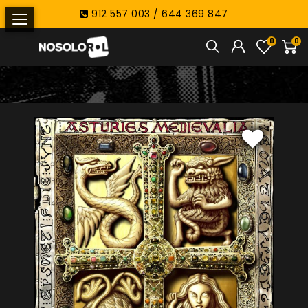
912 557 003 / 644 369 847
0
0