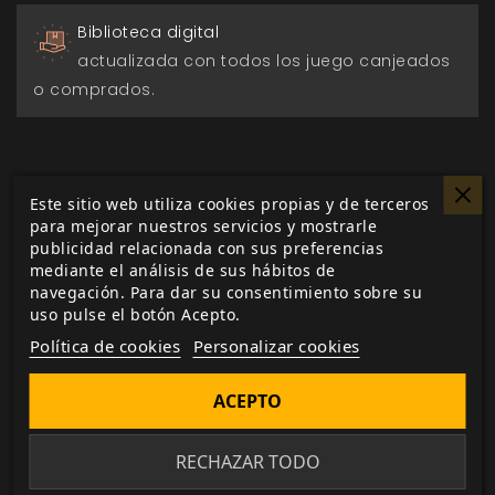
Biblioteca digital
actualizada con todos los juego canjeados
o comprados.
Este sitio web utiliza cookies propias y de terceros
DESCRIPCIÓN
▼
para mejorar nuestros servicios y mostrarle
publicidad relacionada con sus preferencias
mediante el análisis de sus hábitos de
navegación. Para dar su consentimiento sobre su
Entre los verdes pastos y las escarpadas
uso pulse el botón Acepto.
montañas asturianas, las leyendas y mitos
Política de cookies
Personalizar cookies
del lugar cobran vida en este nuevo
suplemento de
Aquelarre
, el aclamado juego
ACEPTO
demoníaco medieval.
Ilustrado a todo color siguiendo el estilo
RECHAZAR TODO
marcado por la tercera edición del juego,