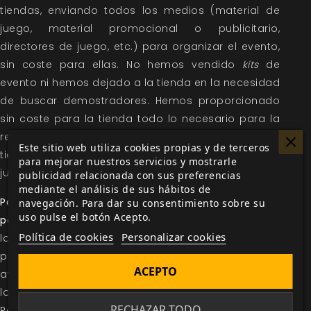
tiendas, enviando todos los medios (material de
juego, material promocional o publicitario,
directores de juego, etc.) para organizar el evento,
sin coste para ellas. No hemos vendido
kits
de
evento ni hemos dejado a la tienda en la necesidad
de buscar demostradores. Hemos proporcionado
sin coste para la tienda todo lo necesario para la
realización de los eventos incluyendo, cuando la
Este sitio web utiliza cookies propias y de terceros
tienda lo ha creído conveniente, depósitos de
para mejorar nuestros servicios y mostrarle
juegos que se demuestran o presentan.
publicidad relacionada con sus preferencias
mediante el análisis de sus hábitos de
Participación en todo tipo de iniciativas promovidas
navegación. Para dar su consentimiento sobre su
uso pulse el botón Acepto.
por la tienda
. Como paso lógico al anterior, cuando
Política de cookies
Personalizar cookies
las tiendas nos piden colaboración para sus
propias iniciativas, siempre respondemos
ACEPTO
afirmativamente y buscamos la forma de apoyar
los eventos en tiendas con todos nuestros medios.
RECHAZAR TODO
Por supuesto, siempre sin coste alguno para la