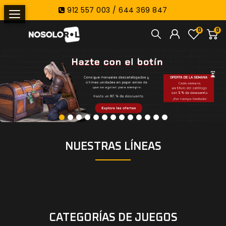
912 557 003 / 644 369 847
0
0
Comedia distópica, traición y
burocracia mortal al servicio de El
Ordenador.
NUESTRAS LÍNEAS
VER LA LÍNEA
CATEGORÍAS DE JUEGOS
Romance y horror cósmico en el