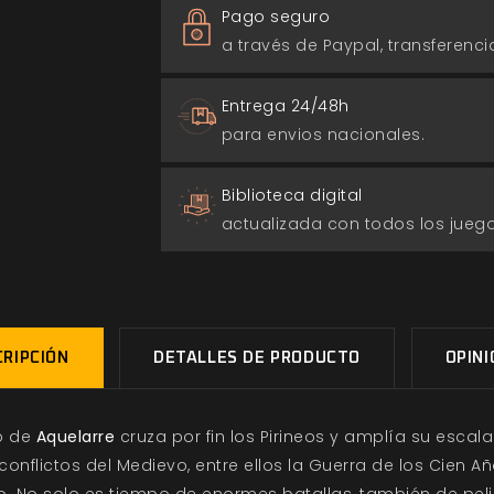
Pago seguro
a través de Paypal, transferencia
Entrega 24/48h
para envios nacionales.
Biblioteca digital
actualizada con todos los jue
RIPCIÓN
DETALLES DE PRODUCTO
OPIN
o de
Aquelarre
cruza por fin los Pirineos y amplía su escal
nflictos del Medievo, entre ellos la Guerra de los Cien A
o. No solo es tiempo de enormes batallas, también de peli