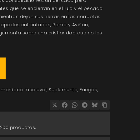
as conspiraciones, un delicado pero
es que se encierran en el lujo y el pecado
mientras dejan sus tierras en las corruptas
papados enfrentados, Roma y Aviñón,
gemonía sobre una cristiandad que no les
demoníaco medieval
Suplemento
Fuegos
 200 productos.