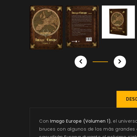
DESC
Con
Imago Europe (Volumen 1)
,
el univers
bruces con algunos de los más grandes co
sacudirán Europa durante el próximo sigl