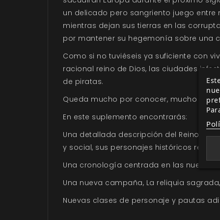
un delicado pero sangriento juego entre n
mientras dejan sus tierras en las corru
por mantener su hegemonía sobre una cri
Como si no tuviéseis ya suficiente con vi
racional reino de Dios, las ciudades infe
Este
de piratas.
nue
Queda mucho por conocer, mucho por afr
pre
Par
En este suplemento encontrarás:
Pol
Una detallada descripción del Reino de Fra
y social, sus personajes históricos relevan
Una cronología centrada en las nuevas r
Una nueva campaña,
La reliquia sagrada
Nuevas clases de personaje y pautas adic