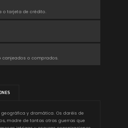
 o tarjeta de crédito.
go canjeados o comprados.
IONES
a geográfica y dramática. Os daréis de
ños, madre de tantas otras guerras que
grosas intrigas y oscuras conspiraciones,