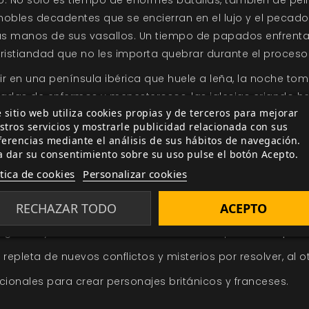
obles decadentes que se encierran en el lujo y el pecado 
ptas manos de sus vasallos. Un tiempo de papados enfrent
stiandad que no les importa quebrar durante el proceso
vir en una península ibérica que huele a leña, la noche t
stadas de enfermos y menesterosos, las iglesias criando he
 sitio web utiliza cookies propias y de terceros para mejorar
stros servicios y mostrarle publicidad relacionada con sus
ontar. El
Aquelarre
ya no tiene fronteras.
ferencias mediante el análisis de sus hábitos de navegación.
a dar su consentimiento sobre su uso pulse el botón Acepto.
ítica de cookies
Personalizar cookies
ncia y las Islas Británicas. El estado de sus Ducados, Pri
RECHAZAR TODO
ACEPTO
tes y sus criaturas irracionales.
egiones y los reinos aledaños durante la época de
Aquela
,
repleta de nuevos conflictos y misterios por resolver, al ot
ionales para crear personajes británicos y franceses.