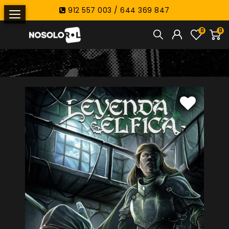
912 557 003 / 644 369 847
0
0