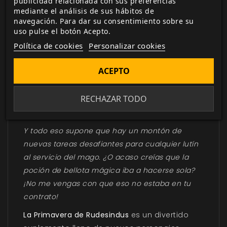
publicidad relacionada con sus preferencias
Los pajaritos cantan, las nubes se levantan… y
mediante el análisis de sus hábitos de
los lutines campan a sus anchas, porque ya es
navegación. Para dar su consentimiento sobre su
primavera en la torre de Rudesindus.
uso pulse el botón Acepto.
Política de cookies
Personalizar cookies
Con la llegada de la primavera, la torre se llena
de nuevos y extraños visitantes. ¡Está claro que
ACEPTO
uno nunca para en este sitio! Además, nuevos
lugares mágicos están accesibles solo en esta
RECHAZAR TODO
época del año, como el claro de las hadas o la
aldea de los gnomos.
Y todo eso supone que hay un montón de
nuevas tareas desafiantes para cualquier lutín
al servicio del mago. ¿O acaso creías que la
poción de bellota mágica iba a hacerse sola?
¡No me vengas con que eso no estaba en tu
contrato!
La Primavera de Rudesindus
es un divertido