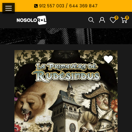
912 557 003 / 644 369 847
0
0