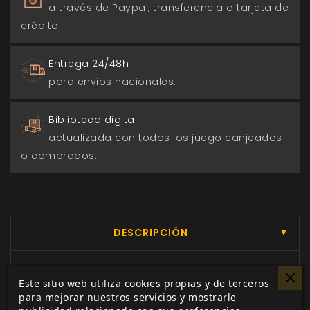
a través de Paypal, transferencia o tarjeta de
crédito.
Entrega 24/48h
para envios nacionales.
Biblioteca digital
actualizada con todos los juego canjeados
o comprados.
DESCRIPCIÓN
▼
Este sitio web utiliza cookies propias y de terceros
¡Ya es primavera en la Torre de Rudesindus!
para mejorar nuestros servicios y mostrarle