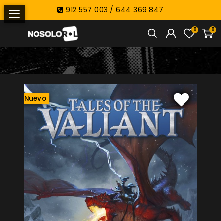
912 557 003 / 644 369 847
0
0
Nuevo