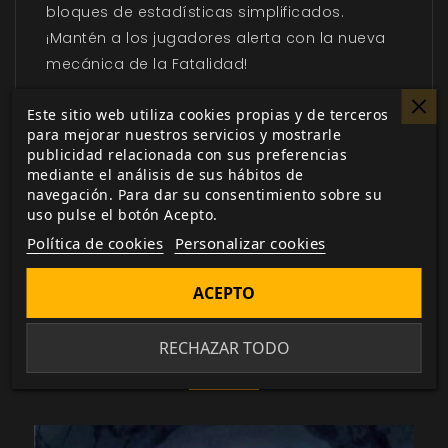
bloques de estadísticas simplificados.
¡Mantén a los jugadores alerta con la nueva
mecánica de la Fatalidad!
Además, con consejos sobre cómo crear
Este sitio web utiliza cookies propias y de terceros
encuentros, personalizar monstruos y
para mejorar nuestros servicios y mostrarle
publicidad relacionada con sus preferencias
aumentar los desafíos para tu mundo de
mediante el análisis de sus hábitos de
campaña.
navegación. Para dar su consentimiento sobre su
uso pulse el botón Acepto.
Sé cruel. Sé Frío. Sé Malvado.
Política de cookies
Personalizar cookies
ACEPTO
RECHAZAR TODO
TAMBIÉN TE PUEDE INTERESAR