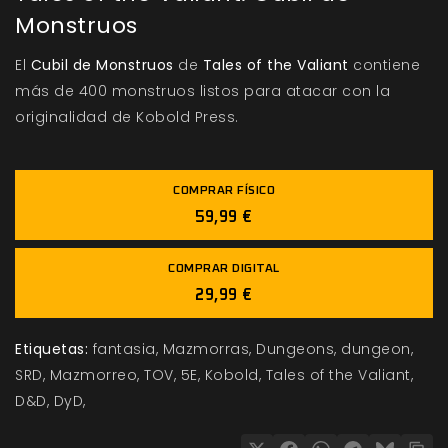
Monstruos
El
Cubil de Monstruos
de
Tales of the Valiant
contiene
más de 400 monstruos listos para atacar con la
originalidad de Kobold Press.
COMPRAR FÍSICO
59,99 €
COMPRAR DIGITAL
29,99 €
Etiquetas:
fantasia
Mazmorras
Dungeons
dungeon
SRD
Mazmorreo
TOV
5E
Kobold
Tales of the Valiant
D&D
DyD