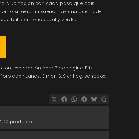
una alucinación con cada paso que dais
o, como si fuera un sueño. Hay una puerta de
ue brilla en tonos azul y verde.
oclon
exploración
Year Zero engine
Erik
Forbidden Lands
Simon Stålenhag
sandbox
 200 productos.