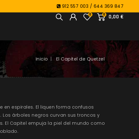
912 557 003 / 644 369 847
0
0
0,00 €
El Capitel de Quetzel
ece en espirales. El liquen forma confusos
da. Los árboles negros curvan sus troncos y
. El Capitel empuja la piel del mundo como
doblado.