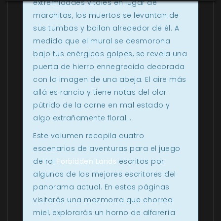
extremidades vitales en lugar de
marchitas, los muertos se levantan de
sus tumbas y bailan alrededor de él. A
medida que el mural se desmorona
bajo tus enérgicos golpes, se revela una
puerta de hierro ennegrecido decorada
con la imagen de una abeja. El aire más
allá es rancio y tiene notas del olor
pútrido de la carne en mal estado y
algo extrañamente floral...
Este volumen recopila cuatro
escenarios de aventuras para el juego
de rol
Forbidden Lands
escritos por
algunos de los mejores escritores del
panorama actual. En estas páginas
visitarás una mazmorra que chorrea
miel, explorarás un horno de alfarería