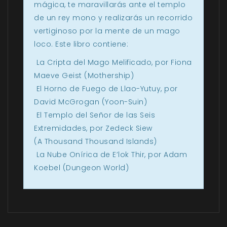
mágica, te maravillarás ante el templo
de un rey mono y realizarás un recorrido
vertiginoso por la mente de un mago
loco. Este libro contiene:
La Cripta del Mago Melificado, por Fiona
Maeve Geist (Mothership)
El Horno de Fuego de Llao-Yutuy, por
David McGrogan (Yoon-Suin)
El Templo del Señor de las Seis
Extremidades, por Zedeck Siew
(A Thousand Thousand Islands)
La Nube Onírica de E’lok Thir, por Adam
Koebel (Dungeon World)