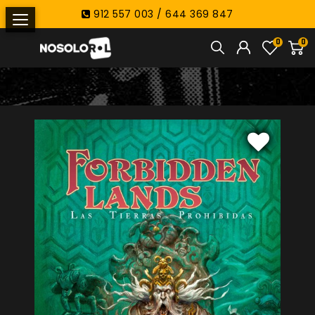
912 557 003 / 644 369 847
0
0