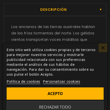
DESCRIPCIÓN
▼
Los ancianos de las tierras australes hablan
de las frías tormentas del norte. Los gélidos
vientos transportan voces malditas que
susurran secretos de épocas pasadas que
Este sitio web utiliza cookies propias y de terceros
podrían hundir en la ruina a reinos y familias
para mejorar nuestros servicios y mostrarle
enteras si alguien entendiera estas antiguas
publicidad relacionada con sus preferencias
mediante el análisis de sus hábitos de
palabras. Son las confesiones desesperadas
navegación. Para dar su consentimiento sobre su
de los perdidos, las leyendas de la Cuenca
uso pulse el botón Acepto.
Glacial.
Política de cookies
Personalizar cookies
Muy por debajo de la superficie congelada de
estas tierras moran criaturas de las que se
ACEPTO
hablan solo en las leyendas más antiguas y
que custodian tesoros que otorgarían a su
RECHAZAR TODO