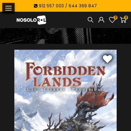
912 557 003 / 644 369 847
0
0