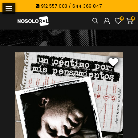
912 557 003 / 644 369 847
0
0