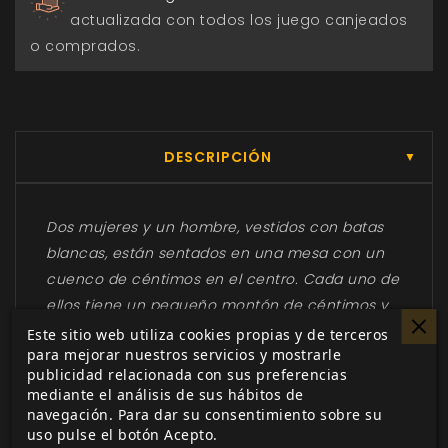
actualizada con todos los juego canjeados
o comprados.
DESCRIPCIÓN
▼
Dos mujeres y un hombre, vestidos con batas
blancas, están sentados en una mesa con un
cuenco de céntimos en el centro. Cada uno de
ellos tiene un pequeño montón de céntimos y
un formulario. Delante de la mujer de mayor
Este sitio web utiliza cookies propias y de terceros
para mejorar nuestros servicios y mostrarle
edad hay una tarjeta con las palabras “Una
publicidad relacionada con sus preferencias
máquina de algodón de azúcar” escritas en
mediante el análisis de sus hábitos de
ella.
navegación. Para dar su consentimiento sobre su
uso pulse el botón Acepto.
“... y mi padre me miró y dijo: «Si no quieres