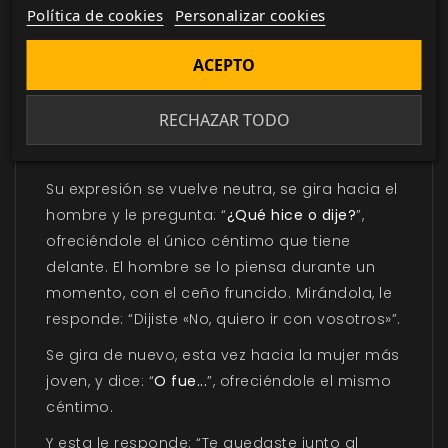
Política de cookies
Personalizar cookies
subir a la montaña rusa no pasa nada.
Puedes esperar aquí, junto al carrito de los
ACEPTO
caramelos, mientras me subo con tu
hermano»”, dice la mujer de mayor edad.
RECHAZAR TODO
“Estaba asustada”. El recuerdo hace que le
tiemble la voz.
Su expresión se vuelve neutra, se gira hacia el
hombre y le pregunta: “
¿Qué hice o dije?
”,
ofreciéndole el único céntimo que tiene
delante. El hombre se lo piensa durante un
momento, con el ceño fruncido. Mirándola, le
responde: “Dijiste «No, quiero ir con vosotros»”.
Se gira de nuevo, esta vez hacia la mujer más
joven, y dice: “
O fue...
”, ofreciéndole el mismo
céntimo.
Y esta le responde: “Te quedaste junto al