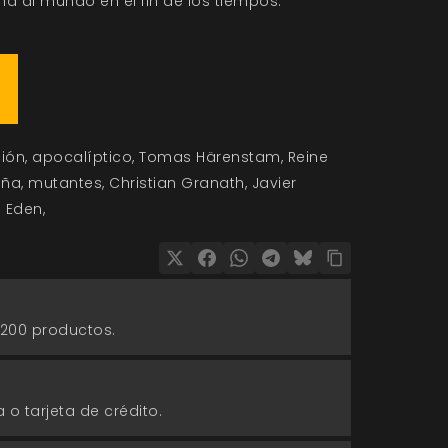
al mundo en el fin de los tiempos.
ción
apocalíptico
Tomas Härenstam
Reine
ña
mutantes
Christian Granath
Javier
o Eden
 200 productos.
 o tarjeta de crédito.