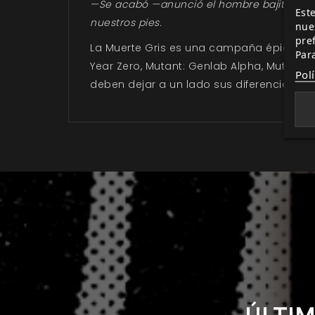
—Se acabó —anunció el hombre bajito—. No
Este
nuestros pies.
nue
pre
La Muerte Gris es una campaña épica par
Par
Year Zero, Mutant: Genlab Alpha, Mutant: 
Pol
deben dejar a un lado sus diferencias y