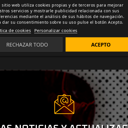
 podemos perder el tiempo, es hora de poner en marcha nue
 sitio web utiliza cookies propias y de terceros para mejorar
stros servicios y mostrarle publicidad relacionada con sus
ferencias mediante el análisis de sus hábitos de navegación.
a usarse con Mutant: Year Zero y sus expansiones. Esta c
a dar su consentimiento sobre su uso pulse el botón Acepto.
Mechatron y Mutant: Elysium y las conecta. Los mutantes, 
ítica de cookies
Personalizar cookies
 unirse contra una amenaza común que acecha al mundo en 
RECHAZAR TODO
ACEPTO