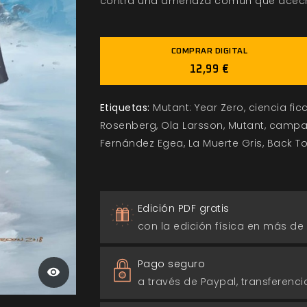
contra una amenaza común que acecha 
COMPRAR DIGITAL
12,99 €
Etiquetas:
Mutant: Year Zero
ciencia fic
Rosenberg
Ola Larsson
Mutant
campa
Fernández Egea
La Muerte Gris
Back T
Edición PDF gratis
con la edición física en más de
Pago seguro
a través de Paypal, transferencia