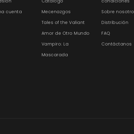
sesión
Catálogo
condiciones
na cuenta
Mecenazgos
Sobre nosotr
Tales of the Valiant
Distribución
Amor de Otro Mundo
FAQ
Vampiro: La
Contáctanos
Mascarada