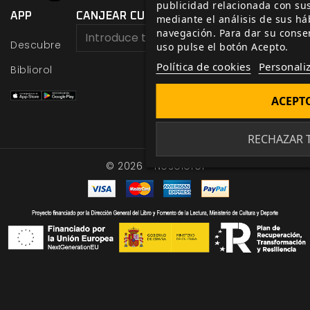
publicidad relacionada con su
APP
CANJEAR CUPÓN
mediante el análisis de sus há
navegación. Para dar su conse
CANJEAR
Descubre
uso pulse el botón Acepto.
Política de cookies
Personali
Bibliorol
ACEPT
RECHAZAR
© 2026 - Nosolorol