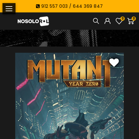
912 557 003 / 644 369 847
0
0