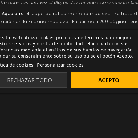
stro ante vos una vez al día, os doy mi vida como vuestro bie
a
Aquelarre
el juego de rol demoníaco medieval. Se trata 
stación en la España medieval. En sus casi 200 páginas en
paganos, los pueblos que los practicaban, sus dioses y 
 sitio web utiliza cookies propias y de terceros para mejorar
uyos poderes rivalizan con los del Infierno.
stros servicios y mostrarle publicidad relacionada con sus
s míticos de la tradición pagana.
ferencias mediante el análisis de sus hábitos de navegación.
a dar su consentimiento sobre su uso pulse el botón Acepto.
el maligno, desde las brujas hasta los conjuradores.
ítica de cookies
Personalizar cookies
al maligno o servirlo.
 senderos del paganismo y la brujería, nuevos orgullos y 
RECHAZAR TODO
ACEPTO
donde los personajes descubrirán el secreto que se oculta