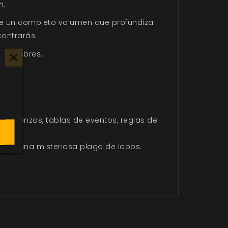
n.
de un completo volumen que profundiza
contrarás:
costumbres.
vergüenzas, tablas de eventos, reglas de
 tras una misteriosa plaga de lobos.