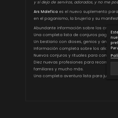
y si dejo de serviros, adorados, y no me po
Ars Malefica
es el nuevo suplemento par
en el paganismo, la brujería y su manife
Abundante información sobre los credos 
Este
Una completa lista de conjuros paganos, c
nue
Un bestiario con dioses, genios y animale
pre
Par
Información completa sobre los aliados d
Pol
Nuevos conjuros y rituales para combatir 
Diez nuevas profesiones para recorrer los
familiares y mucho más.
Una completa aventura lista para jugar, 