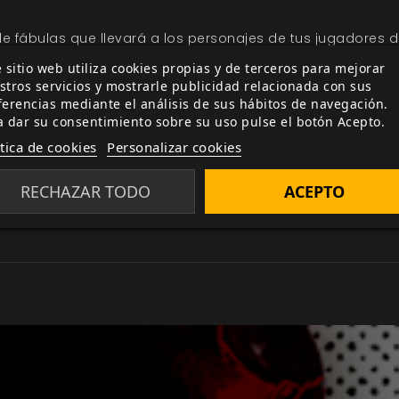
e fábulas que llevará a los personajes de tus jugadores d
los marginados y la caída de los opulentos, el poder de l
 sitio web utiliza cookies propias y de terceros para mejorar
s:
stros servicios y mostrarle publicidad relacionada con sus
ferencias mediante el análisis de sus hábitos de navegación.
es épocas y localizaciones.
a dar su consentimiento sobre su uso pulse el botón Acepto.
libros y el terrible poder de la ambición.
ítica de cookies
Personalizar cookies
ara tus partidas y catorce hechizos nuevos (con reglas par
ar a jugar sin perder tiempo.
RECHAZAR TODO
ACEPTO
 usar las aventuras con la edición
Aquelarre Breviarium.