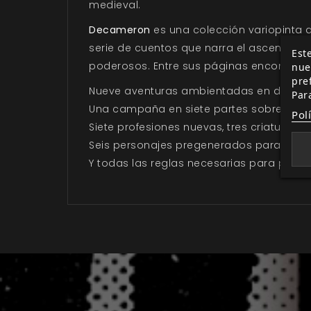
medieval.
Decameron
es una colección variopinta d
serie de cuentos que narra el ascenso de 
Este
poderosos. Entre sus páginas encontrará
nue
pre
Nueve aventuras ambientadas en diferent
Par
Una campaña en siete partes sobre viajes, 
Pol
Siete profesiones nuevas, tres criaturas p
Seis personajes pregenerados para empez
Y todas las reglas necesarias para poder