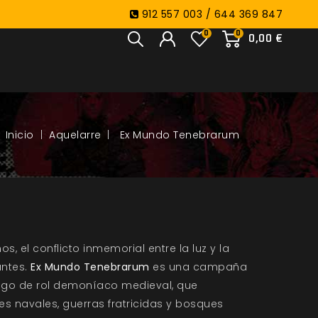
912 557 003 / 644 369 847
0
0
0,00 €
Aquelarre
Ex Mundo Tenebrarum
, el conflicto inmemorial entre la luz y la
ntes.
Ex Mundo Tenebrarum
es una campaña
uego de rol demoníaco medieval, que
s navales, guerras fratricidas y bosques