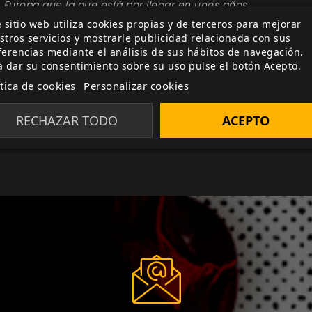
uropa que la que está por llegar en unos años.
 sitio web utiliza cookies propias y de terceros para mejorar
, el conflicto inmemorial entre la luz y la oscuridad se 
stros servicios y mostrarle publicidad relacionada con sus
 para
Aquelarre, el juego de rol demoníaco medieval
, que c
ferencias mediante el análisis de sus hábitos de navegación.
a dar su consentimiento sobre su uso pulse el botón Acepto.
ras fratricidas y bosques encantados.
ítica de cookies
Personalizar cookies
tallados apéndices sobre la Asturias y la Castilla del sigl
drá escapar.
RECHAZAR TODO
ACEPTO