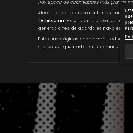
hay época de calamidades más grande en E
Este
Afectado por la guerra entre los humanos
nue
Tenebrarum
es una ambiciosa campaña
pre
Par
generaciones de abordajes navales, guer
Pol
Entre sus páginas encontrarás, además, de
cíclico del que nadie en la península po