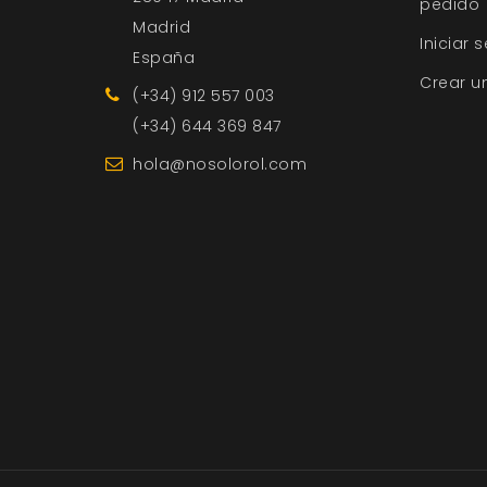
pedido
Madrid
Iniciar 
España
Crear u
(+34) 912 557 003
(+34) 644 369 847
hola@nosolorol.com