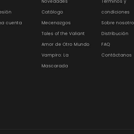
Novedades
Términos y
sesión
Catálogo
condiciones
na cuenta
Mecenazgos
Sobre nosotr
Tales of the Valiant
Distribución
Amor de Otro Mundo
FAQ
Vampiro: La
Contáctanos
Mascarada