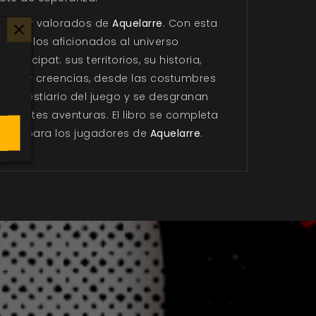
s mejor valorados de
Aquelarre
. Con esta
 todos los aficionados al universo
ncipat: sus territorios, su historia,
ciones y creencias, desde las costumbres
ía el bestiario del juego y se desgranan
nantes aventuras. El libro se completa
afío para los jugadores de
Aquelarre
.