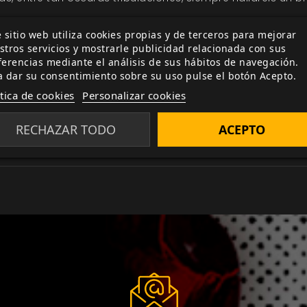
n 1994 y se acabó convirtiendo en uno de los suplemento
 sitio web utiliza cookies propias y de terceros para mejorar
tualiza un clásico de los juegos de rol para el disfrute de
stros servicios y mostrarle publicidad relacionada con sus
e suplemento encontrarás una completa descripción del Pri
ferencias mediante el análisis de sus hábitos de navegación.
a dar su consentimiento sobre su uso pulse el botón Acepto.
es y religiosas. Se ofrece un inspirador repaso a sus tradi
 descuidar lo que se dice de las brujas y el Diablo. Se ampl
ítica de cookies
Personalizar cookies
 una acompañada de consejos para convertirlas en emocio
RECHAZAR TODO
ACEPTO
nar la esencia del primer Dracs, supondrá un nuevo des