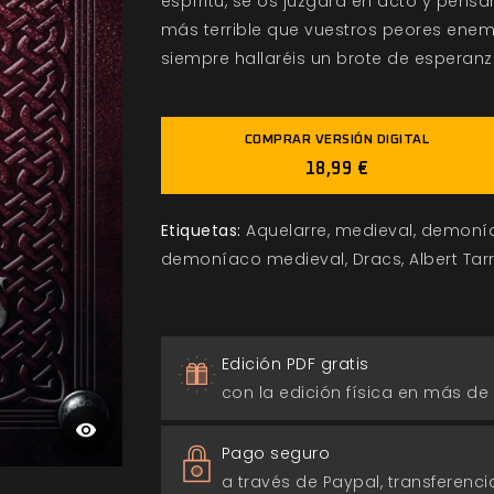
espíritu, se os juzgará en acto y pens
más terrible que vuestros peores enemi
siempre hallaréis un brote de esperanz
COMPRAR VERSIÓN DIGITAL
18,99 €
Etiquetas:
Aquelarre
medieval
demoní
demoníaco medieval
Dracs
Albert Tar
Edición PDF gratis
con la edición física en más de
Pago seguro
a través de Paypal, transferencia