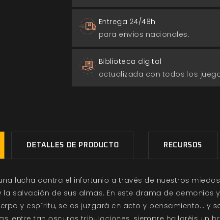
Entrega 24/48h
para envios nacionales.
Biblioteca digital
actualizada con todos los jue
DETALLES DE PRODUCTO
RECURSOS
una lucha contra el infortunio a través de nuestros miedos
 y la salvación de sus almas. En este drama de demonios y
uerpo y espíritu, se os juzgará en acto y pensamiento… y 
s, entre tan oscuras tribulaciones, siempre hallaréis un b