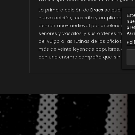
La primera edición de
Dracs
se publicó e
Este
nueva edición, reescrita y ampliada, se ac
nue
demoníaco-medieval por excelencia. En est
pre
Par
señores y vasallos, y sus órdenes militar
del vulgo a las rutinas de los oficios, sin
Pol
más de veinte leyendas populares, cada
con una enorme campaña que, sin abando