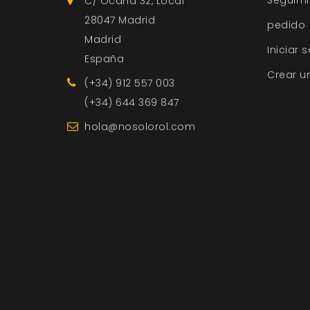
C/ Ocaña 32, Local
28047 Madrid
pedido
Madrid
Iniciar 
España
Crear u
(+34) 912 557 003
(+34) 644 369 847
hola@nosolorol.com