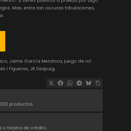
amiento… y seréis puestos a prueba por algo
gos. Mas, entre tan oscuras tribulaciones,
a.
aco
Jaime García Mendoza
juego de rol
rés i Figueras
JR Despuig
 200 productos.
 o tarjeta de crédito.