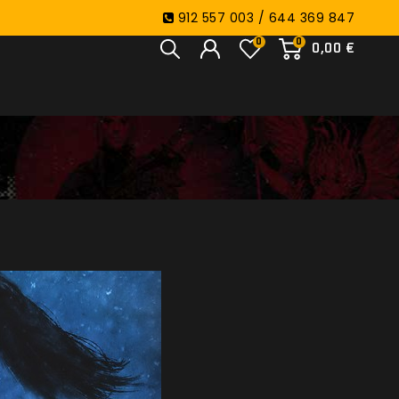
912 557 003 / 644 369 847
0
0
0,00 €