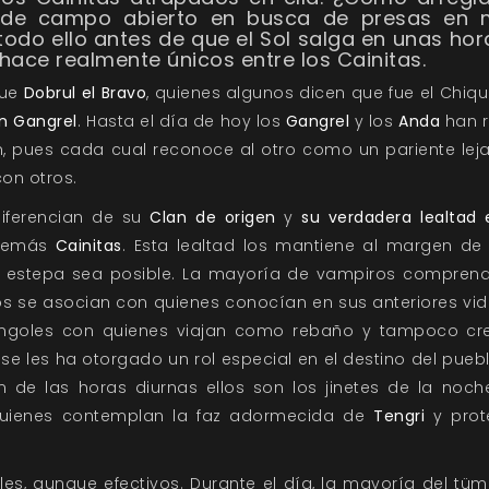
s de campo abierto en busca de presas en m
odo ello antes de que el Sol salga en unas hor
hace realmente únicos entre los Cainitas.
fue
Dobrul el Bravo
, quienes algunos dicen que fue el Chiqu
n Gangrel
. Hasta el día de hoy los
Gangrel
y los
Anda
han r
 pues cada cual reconoce al otro como un pariente lejan
on otros.
iferencian de su
Clan de origen
y
su verdadera lealtad
 demás
Cainitas
. Esta lealtad los mantiene al margen d
a estepa sea posible. La mayoría de vampiros compren
s se asocian con quienes conocían en sus anteriores v
ngoles con quienes viajan como rebaño y tampoco cre
 se les ha otorgado un rol especial en el destino del pue
de las horas diurnas ellos son los jinetes de la noche,
 quienes contemplan la faz adormecida de
Tengri
y prot
es, aunque efectivos. Durante el día, la mayoría del tü