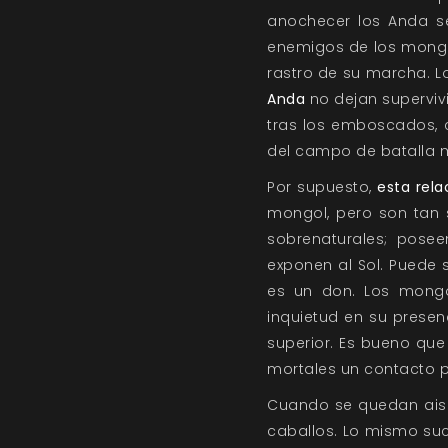
anochecer los Anda se
enemigos de los mongol
rastro de su marcha. Lo
Anda
no dejan superviv
tras los emboscados, c
del campo de batalla m
Por supuesto,
esta rela
mongol, pero son tan 
sobrenaturales; posee
exponen al Sol. Puede 
es un don. Los mongo
inquietud en su presen
superior. Es bueno que
mortales un contacto p
Cuando se quedan aisl
caballos. Lo mismo su