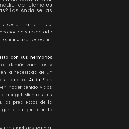
edio de planicies
as? Los Anda se las
illo de la misma Ennoia,
econocido y respetado
o, e incluso de vez en
 está con sus hermanos
e los demás vampiros y
den la necesidad de un
idas como los
Anda
. Ellos
en haber tenido vidas
blo mongol. Mientras sus
 los predilectos de la
egen a su gente en la
men mongol avanza y al