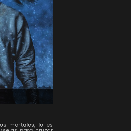
os mortales, lo es
rselas para cruzar