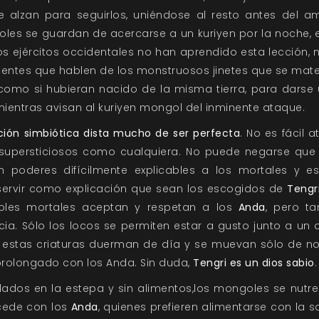
 alzan para seguirlos, uniéndose al resto antes del ama
es se guardan de acercarse a un kuriyen por la noche, e
s ejércitos occidentales no han aprendido esta lección, n
ientes que hablen de los monstruosos jinetes que se mater
omo si hubieran nacido de la misma tierra, para darse 
ientras avisan al kuriyen mongol del inminente ataque.
ción simbiótica dista mucho de ser perfecta
. No es fácil 
supersticiosos como cualquiera. No puede negarse que 
n poderes difícilmente explicables a los mortales y es
servir como explicación que sean los escogidos de
Tengr
les mortales aceptan y respetan a los
Anda
, pero t
cia. Sólo los locos se permiten estar a gusto junto a u
 estas criaturas duerman de día y se muevan sólo de no
rolongado con los Anda. Sin duda,
Tengri es un dios sabio
.
ados en la estepa y sin alimentos,los mongoles se nutre
cede con los
Anda
, quienes prefieren alimentarse con la 