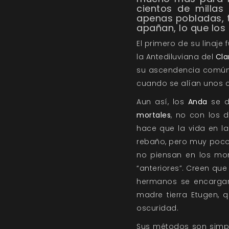
cientos de milla
apenas pobladas, t
apañan, lo que los 
El primero de su linaje 
la Antediluviana del
Cla
su ascendencia común,
cuando se alían unos c
Aun así, los
Anda
se d
mortales
, no con los
hace que la vida en l
rebaño, pero muy poco
no piensan en los mo
“anteriores”. Creen que
hermanos se encargan 
madre tierra Etugen,
oscuridad.
Sus métodos son simpl