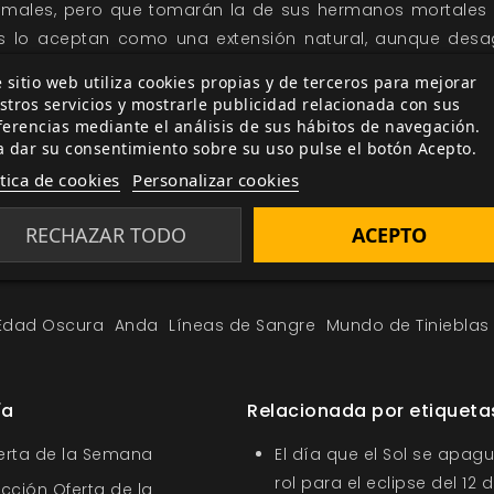
nimales, pero que tomarán la de sus hermanos mortales
 lo aceptan como una extensión natural, aunque desa
.
 sitio web utiliza cookies propias y de terceros para mejorar
stros servicios y mostrarle publicidad relacionada con sus
Anda
en
Vampiro: Edad Oscura
ferencias mediante el análisis de sus hábitos de navegación.
a dar su consentimiento sobre su uso pulse el botón Acepto.
ítica de cookies
Personalizar cookies
RECHAZAR TODO
ACEPTO
Edad Oscura
Anda
Líneas de Sangre
Mundo de Tinieblas
ía
Relacionada por etiqueta
ferta de la Semana
El día que el Sol se apagu
rol para el eclipse del 12
ección Oferta de la