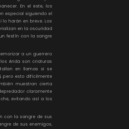
necer. En el este, los
n especial siguiendo el
i lo harán en breve. Los
ializan en la oscuridad
un festín con la sangre
atemorizar a un guerrero
los Anda son criaturas
tallan en llamas si se
i
, pero esto difícilmente
ambién muestran cierta
n depredador claramente
che, evitando así a los
n con la sangre de sus
sangre de sus enemigos,