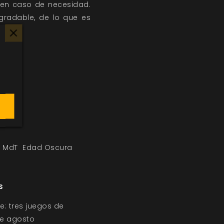
 en caso de necesidad.
gradable, de lo que es
MdT
Edad Oscura
s
e: tres juegos de
 de agosto