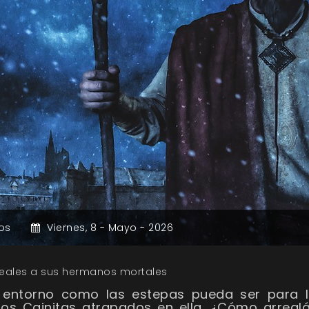
os
Viernes,
8 -
Mayo -
2026
 leales a sus hermanos mortales
 entorno como las estepas pueda ser para l
s Cainitas atrapados en ella. ¿Cómo arreglá