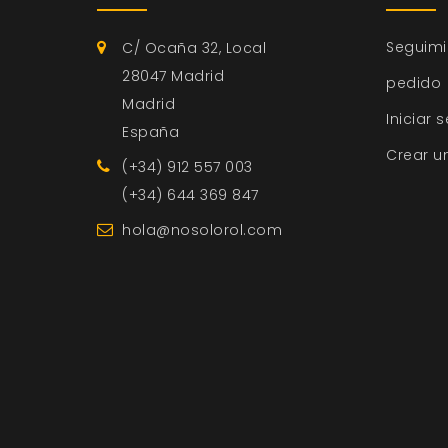
Seguimi
C/ Ocaña 32, Local
28047 Madrid
pedido
Madrid
Iniciar 
España
Crear u
(+34) 912 557 003
(+34) 644 369 847
hola@nosolorol.com