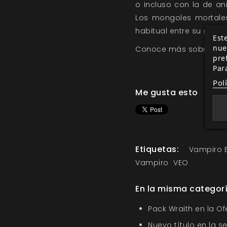
o incluso con la de a
Los mongoles mortales
habitual entre su gente
Este
nue
Conoce más sobre los
pre
Par
Pol
Me gusta esto
Etiquetas:
Vampiro 
Vampiro
VEO
En la misma categor
Pack Wraith en la O
Nuevo título en la s