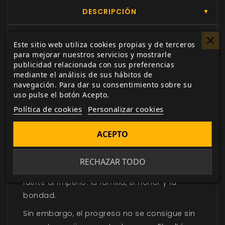
DESCRIPCIÓN
▼
Este sitio web utiliza cookies propias y de terceros
En una tierra antigua de arena y sol, aquellos
para mejorar nuestros servicios y mostrarle
que arden con más fuerza proyectan las
publicidad relacionada con sus preferencias
sombras más largas.
mediante el análisis de sus hábitos de
navegación. Para dar su consentimiento sobre su
Cuando la legítima emperatriz regresó a
uso pulse el botón Acepto.
casa para reclamar su trono, el imperio se
Política de cookies
Personalizar cookies
regocijó. A medida que el imperio despierta a
un nuevo amanecer, desde los comerciantes
ACEPTO
anatolios hasta los nobles sarmiones
trabajan por una nueva vida, manteniendo
RECHAZAR TODO
cerca de su corazón los ideales que hacen
fuerte al imperio: la familia, el honor y la
bondad.
Sin embargo, el progreso no se consigue sin