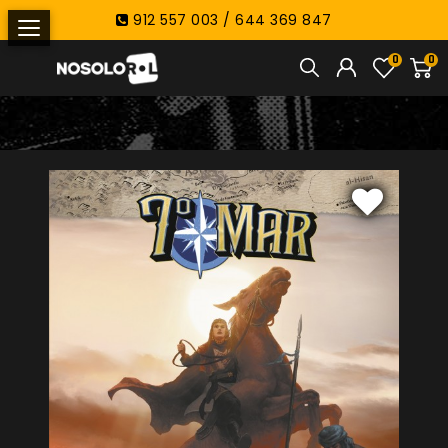
912 557 003 / 644 369 847
0
0