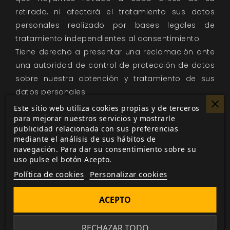
retirada, ni afectará el tratamiento sus datos
personales realizado por bases legales de
tratamiento independientes al consentimiento.
Tiene derecho a presentar una reclamación ante
una autoridad de control de protección de datos
sobre nuestra obtención y tratamiento de sus
datos personales.
Respondemos a todas las solicitudes que
Este sitio web utiliza cookies propias y de terceros
para mejorar nuestros servicios y mostrarle
recibimos de personas que desean ejercer sus
publicidad relacionada con sus preferencias
derechos de protección de datos de acuerdo
mediante el análisis de sus hábitos de
con las leyes de protección de datos aplicables.
navegación. Para dar su consentimiento sobre su
uso pulse el botón Acepto.
En caso de divergencias con la empresa en
Política de cookies
Personalizar cookies
relación con el tratamiento de sus datos, puede
presentar una reclamación ante la Autoridad de
ACEPTO
Protección de Datos (www.agpd.es).
Cookies
RECHAZAR TODO