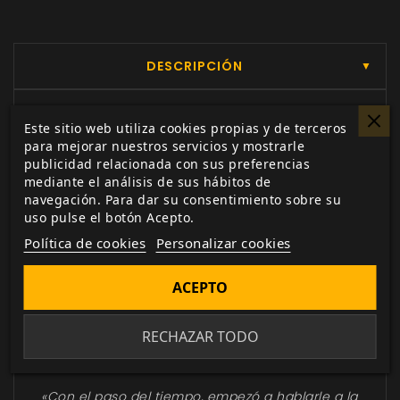
DESCRIPCIÓN
▼
Este sitio web utiliza cookies propias y de terceros
Una energía que late en Théah.
para mejorar nuestros servicios y mostrarle
publicidad relacionada con sus preferencias
Un gran poder que convoca a las almas más
mediante el análisis de sus hábitos de
luminosas y también a las más oscuras. A los
navegación. Para dar su consentimiento sobre su
héroes y villanos de Théah. Por cada asesino
uso pulse el botón Acepto.
con el cuchillo preparado hay un
Política de cookies
Personalizar cookies
guardaespaldas siempre atento. Por cada
gran acto de valentía y esperanza hay una
ACEPTO
acción ruin amparada en la oscuridad. Por
cada héroe hay un villano.
RECHAZAR TODO
Théah es una tierra de gran maldad…
«Con el paso del tiempo, empezó a hablarle a la