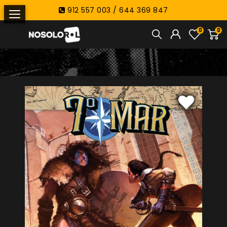
912 557 003 / 644 369 847
0
0