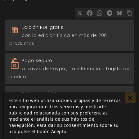
Edición PDF gratis
con la edición física en más de 200
productos.
Pago seguro
a través de Paypal, transferencia o tarjeta de
crédito.
Entrega 24/48h
Este sitio web utiliza cookies propias y de terceros
para envios nacionales.
para mejorar nuestros servicios y mostrarle
publicidad relacionada con sus preferencias
Biblioteca digital
mediante el análisis de sus hábitos de
navegación. Para dar su consentimiento sobre su
actualizada con todos los juego canjeados
uso pulse el botón Acepto.
o comprados.