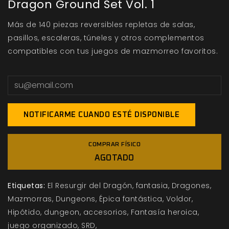
Dragon Ground Set Vol. 1
Más de 140 piezas reversibles repletas de salas,
pasillos, escaleras, túneles y otros complementos
compatibles con tus juegos de mazmorreo favoritos.
NOTIFICARME CUANDO ESTÉ DISPONIBLE
COMPRAR FÍSICO
AGOTADO
Etiquetas:
El Resurgir del Dragón
fantasia
Dragones
Mazmorras
Dungeons
Épica fantástica
Voldor
Hipótido
dungeon
accesorios
Fantasía heroica
juego organizado
SRD