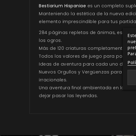
Bestiarium Hispaniae
es un completo sup
Manteniendo la estética de la nueva edic
elemento imprescindible para tus partidas
284 páginas repletas de ánimas, espectros
Este
los ogros.
nue
pre
Más de 120 criaturas completamente ilus
Par
Todos los valores de juego para poder util
Pol
Ideas de aventura para cada uno de los 
Nuevos Orgullos y Vergüenzas para jugar
irracionales.
Una aventura final ambientada en la noc
dejar pasar las leyendas.