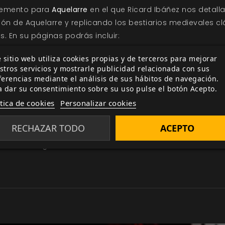
lemento para
Aquelarre
en el que Ricard Ibáñez nos detalla
ión de Aquelarre y replicando los bestiarios medievales cl
. En su páginas podrás incluir:
, seres feéricos, animales fantásticos, sierpes, dragones 
 sitio web utiliza cookies propias y de terceros para mejorar
stros servicios y mostrarle publicidad relacionada con sus
ferencias mediante el análisis de sus hábitos de navegación.
tradas.
a dar su consentimiento sobre su uso pulse el botón Acepto.
izarlos en tus partidas.
ítica de cookies
Personalizar cookies
seres presentados y leyendas relacionadas con las criatu
 personajes no jugadores con habilidades y poderes fruto
RECHAZAR TODO
ACEPTO
he más mágica del año: la noche de San Juan, cuando las