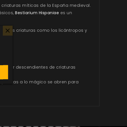
 criaturas míticas de la España medieval.
ásicos,
Bestiarium Hispaniae
es un
y otras criaturas como los licántropos y
ras.
 de ser descendientes de criaturas
 puertas a lo mágico se abren para