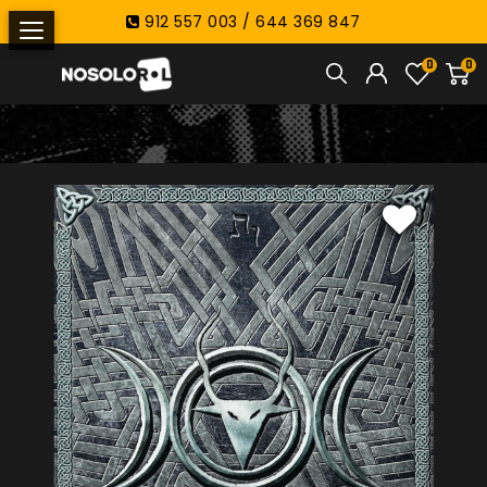
912 557 003 / 644 369 847
0
0