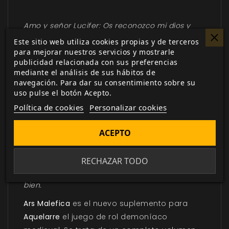
Amo y señor Lucifer: Os reconozco mi dios y
príncipe y prometo serviros y obedeceros
Este sitio web utiliza cookies propias y de terceros
para mejorar nuestros servicios y mostrarle
mientras viva. Renuncio a otro Dios, como
publicidad relacionada con sus preferencias
Jesucristo, a los santos y santas y a la Iglesia
mediante el análisis de sus hábitos de
Apostólica y Romana, a sus Sacramentos y a
navegación. Para dar su consentimiento sobre su
todas las oraciones y preces que los fieles
uso pulse el botón Acepto.
puedan impetrar por mí. Prometo hacer todo el
Política de cookies
Personalizar cookies
mal que pueda y que los demás hagan.
Renuncio al crisma, al bautismo, a todos los
ACEPTO
méritos de Jesucristo y de sus santos; y si dejo
de serviros, adorados, y no me postro ante vos
RECHAZAR TODO
una vez al día, os doy mi vida como vuestro
bien.
Ars Malefica
es el nuevo suplemento para
Aquelarre
el juego de rol demoníaco