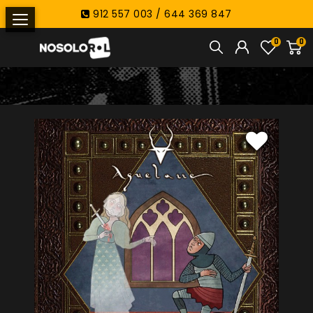
912 557 003 / 644 369 847
0
0