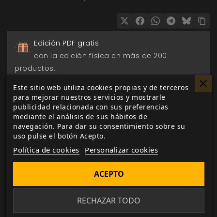
Edición PDF gratis
con la edición física en más de 200
productos.
Este sitio web utiliza cookies propias y de terceros
Pago seguro
para mejorar nuestros servicios y mostrarle
publicidad relacionada con sus preferencias
a través de Paypal, transferencia o tarjeta de
mediante el análisis de sus hábitos de
crédito.
navegación. Para dar su consentimiento sobre su
uso pulse el botón Acepto.
Entrega 24/48h
Política de cookies
Personalizar cookies
para envios nacionales.
ACEPTO
Biblioteca digital
actualizada con todos los juego canjeados
RECHAZAR TODO
o comprados.