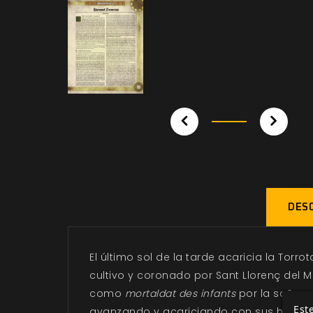
DESC
El último sol de la tarde acaricia la Torr
cultivo y coronado por Sant Llorenç del
como
mortaldat des infants
por la saña c
Este
avanzando y acariciando con sus huesuda