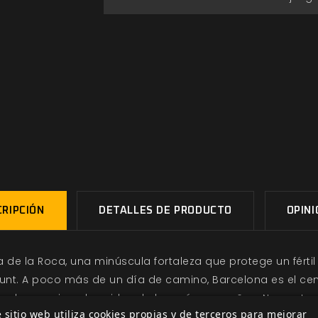
RIPCIÓN
DETALLES DE PRODUCTO
OPIN
ota de la Roca, una minúscula fortaleza que protege un fért
 Munt. A poco más de un día
de camino, Barcelona es el ce
on la que siega las vidas de los más pequeños. No content
 sitio web utiliza cookies propias y de terceros para mejorar
s manos a otras poblaciones de la región. Pronto reina