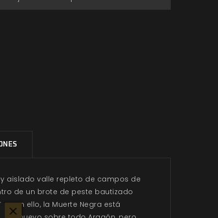
IONES
il y aislado valle repleto de campos de
ntro de un brote de peste bautizado
a con ello, la Muerte Negra está
rá de nuevo sobre todo Aragón, pero