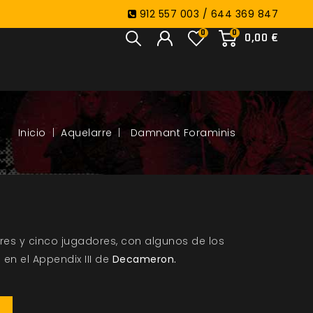
912 557 003 / 644 369 847
0
0
0,00 €
Aquelarre
Damnant Foraminis
res y cinco jugadores, con algunos de los
n el Appendix III de
Decameron.