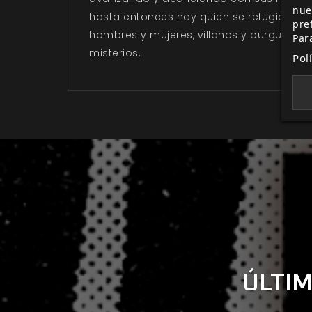
nue
hasta entonces hay quien se refugia, en 
pre
hombres y mujeres, villanos y burgueses, 
Par
misterios.
Pol
ÚLTIM