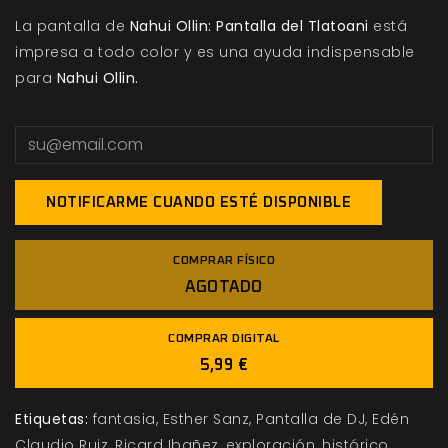
La pantalla de
Nahui Ollin: Pantalla del Tlatoani
está
impresa a todo color y es una ayuda indispensable
para
Nahui Ollin
.
NOTIFICARME CUANDO ESTÉ DISPONIBLE
COMPRAR FÍSICO
AGOTADO
COMPRAR DIGITAL
5,99 €
Etiquetas:
fantasia
Esther Sanz
Pantalla de DJ
Edén
Claudio Ruiz
Ricard Ibañez
exploración
histórico