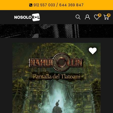
912 557 003 / 644 369 847
0
0