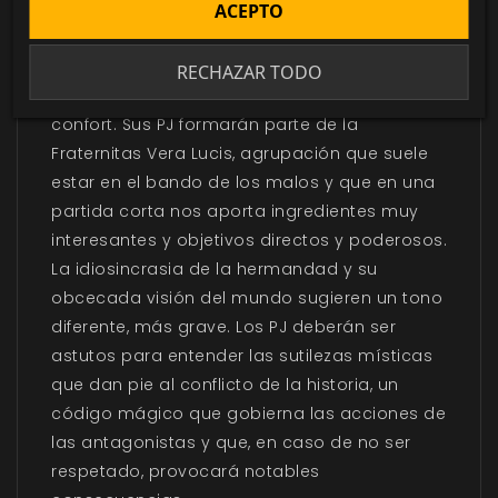
ACEPTO
La idea de fondo es clásica, casi canónica,
pero incluye algunos elementos que sacarán
RECHAZAR TODO
a los jugadores de su habitual zona de
confort. Sus PJ formarán parte de la
Fraternitas Vera Lucis, agrupación que suele
estar en el bando de los malos y que en una
partida corta nos aporta ingredientes muy
interesantes y objetivos directos y poderosos.
La idiosincrasia de la hermandad y su
obcecada visión del mundo sugieren un tono
diferente, más grave. Los PJ deberán ser
astutos para entender las sutilezas místicas
que dan pie al conflicto de la historia, un
código mágico que gobierna las acciones de
las antagonistas y que, en caso de no ser
respetado, provocará notables