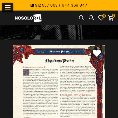
912 557 003 / 644 369 847
0
0