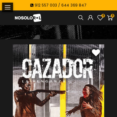
912 557 003 / 644 369 847
0
0