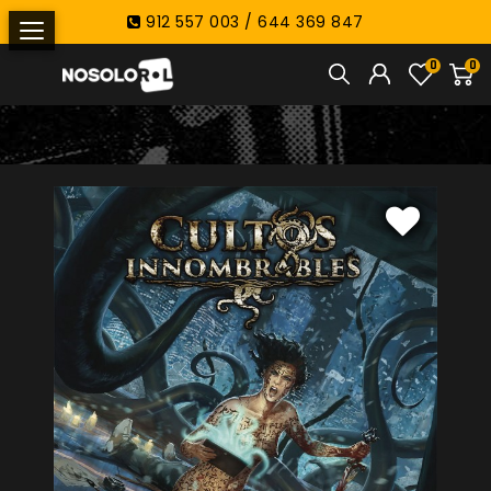
912 557 003 / 644 369 847
0
0