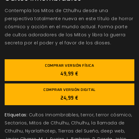
Contempla los Mitos de Cthulhu desde una
perspectiva totalmente nueva en este título de horror
cósmico y acción en el mundo actual. Forma parte
de cultos adoradores de los Mitos y libra la guerra
secreta por el poder y el favor de los dioses.
COMPRAR VERSIÓN FÍSICA
49,99 €
COMPRAR VERSIÓN DIGITAL
24,99 €
Etiquetas:
Cultos Innombrables
terror
terror cósmico
Sectarios
Mitos de Cthulhu
Cthulhu
la llamada de
Cthulhu
Nyarlathotep
Tierras del Sueño
deep web
Javier Charro
M. J. Sueiro
L. Barbero
R. Dorda
Jokin