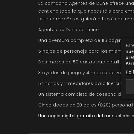
La campaña
Agentes de Dune
ofrece una
contiene todo lo que necesitáis para emp
esta campaña os guiará a través de una 
Agentes de Dune
contiene:
Una aventura completa de 116 páginas c
Este
5 hojas de personaje para los miembros
nue
pre
Dos mazos de 50 cartas que detallan PNJ,
Par
Pol
3 ayudas de juego y 4 mapas de zonas que
54 fichas y 2 medidores para Inercia, Am
Un sistema completo de cosecha de especi
Cinco dados de 20 caras (D20) personaliz
Una copia digital gratuita del manual bás