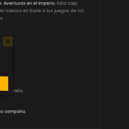
: Aventuras en el Imperio
. Esta caja
s nuevos en Dune o los juegos de rol,
s.
ego.
en Arrakis.
 la campaña.