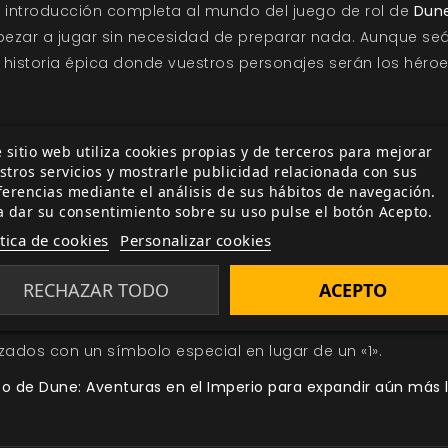
 introducción completa al mundo del juego de rol de
Dune
ezar a jugar sin necesidad de preparar nada. Aunque seái
historia épica donde vuestros personajes serán los héroe
on una guía de juego paso a paso.
 sitio web utiliza cookies propias y de terceros para mejorar
 de la Casa Nagara.
stros servicios y mostrarle publicidad relacionada con sus
ferencias mediante el análisis de sus hábitos de navegación.
 recursos y rasgos para usarlos durante el juego.
a dar su consentimiento sobre su uso pulse el botón Acepto.
ítica de cookies
Personalizar cookies
 llevarán la experiencia de Arrakis a vuestra mesa de ju
enaza y Determinación.
RECHAZAR TODO
ACEPTO
a para hacer un seguimiento de vuestros éxitos y fallos 
ados con un símbolo especial en lugar de un «1».
ico de Dune: Aventuras en el Imperio para expandir aún más