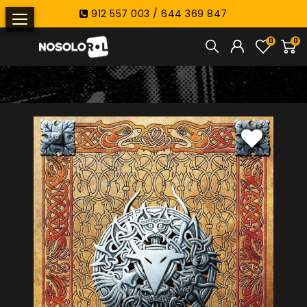
912 557 003 / 644 369 847
0
0