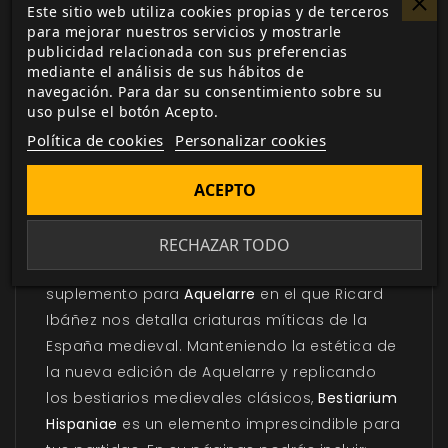
Este sitio web utiliza cookies propias y de terceros
Toda leyenda tiene un origen. Los hechos se
para mejorar nuestros servicios y mostrarle
cuentan, se transmiten de boca en boca
publicidad relacionada con sus preferencias
mediante el análisis de sus hábitos de
llenando de matices lo ocurrido con cada
navegación. Para dar su consentimiento sobre su
nueva interpretación. Las supersticiones
uso pulse el botón Acepto.
añaden nuevos datos que avivan las historias
Política de cookies
Personalizar cookies
hasta hacerlas reales. Bestias ocultas, pueblos
malditos, dragones, espectros… Las leyendas
ACEPTO
cobran vida en este compendio de seres
míticos y fantásticos.
RECHAZAR TODO
Bestiarium Hispaniae
es un completo
suplemento para
Aquelarre
en el que Ricard
Ibáñez nos detalla criaturas míticas de la
España medieval. Manteniendo la estética de
la nueva edición de Aquelarre y replicando
los bestiarios medievales clásicos,
Bestiarium
Hispaniae
es un elemento imprescindible para