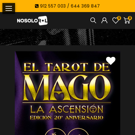
912 557 003 / 644 369 847
0
0