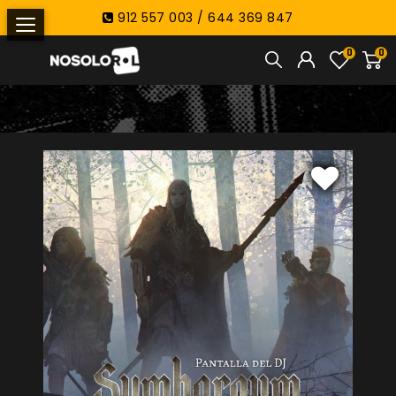
912 557 003 / 644 369 847
0
0