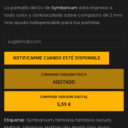
La pantalla del DJ de
Symbaroum
está impresa a
todo color y contracolada sobre compacto de 2 mm.
Una ayuda indispensable para tus partidas.
NOTIFICARME CUANDO ESTÉ DISPONIBLE
COMPRAR VERSIÓN FÍSICA
AGOTADO
COMPRAR VERSIÓN DIGITAL
5,99 €
Etiquetas:
Symbaroum
fantasia
fantasía oscura
Mattias Johnsson
Mattias Lilja
Martin Grip
Hugo