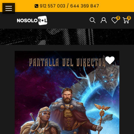
912 557 003 / 644 369 847
0
0