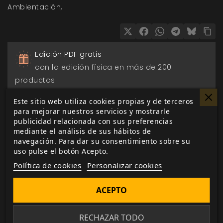
Ambientación
Edición PDF gratis
con la edición física en más de 200
productos.
Este sitio web utiliza cookies propias y de terceros
Pago seguro
para mejorar nuestros servicios y mostrarle
a través de Paypal, transferencia o tarjeta de
publicidad relacionada con sus preferencias
mediante el análisis de sus hábitos de
crédito.
navegación. Para dar su consentimiento sobre su
uso pulse el botón Acepto.
Entrega 24/48h
Política de cookies
Personalizar cookies
para envios nacionales.
ACEPTO
Biblioteca digital
actualizada con todos los juego canjeados
RECHAZAR TODO