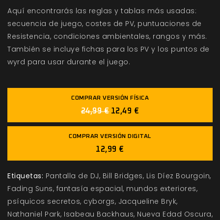
Aquí encontrarás las reglas y tablas más usadas:
secuencia de juego, costes de PV, puntuaciones de
Resistencia, condiciones ambientales, rangos y más.
También se incluye fichas para los PV y
los puntos de
wyrd para usar durante el juego.
COMPRAR VERSIÓN FÍSICA
24,99 €
12,49 €
COMPRAR VERSIÓN DIGITAL
12,99 €
Etiquetas:
Pantalla de DJ
Bill Bridges
Lis Díez Bourgoin
Fading Suns
fantasía espacial
mundos exteriores
psíquicos secretos
cyborgs
Jacqueline Bryk
Nathaniel Park
Isabeau Backhaus
Nueva Edad Oscura