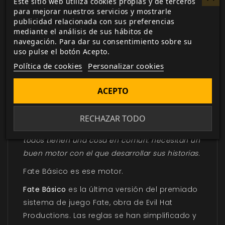
Este sitio web utiliza cookies propias y de terceros
para mejorar nuestros servicios y mostrarle
publicidad relacionada con sus preferencias
mediante el análisis de sus hábitos de
navegación. Para dar su consentimiento sobre su
uso pulse el botón Acepto.
DESCRIPCIÓN
▼
Política de cookies
Personalizar cookies
La suma sacerdotisa de una horda bárbara, un
ACEPTO
pistolero no-muerto del Salvaje Oeste y un
alférez de la Fuerza Intergaláctica de Seguridad
RECHAZAR TODO
no pueden ser más diferentes entre sí, pero
todos tienen una cosa en común: necesitan un
buen motor con el que desarrollar sus historias.
Fate Básico es ese motor.
Fate Básico
es la última versión del premiado
sistema de juego Fate, obra de Evil Hat
Productions. Las reglas se han simplificado y