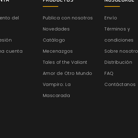
NTA
PRODUCTOS
NOSOLOROL
ento del
Publica con nosotros
Envío
Novedades
Términos y
sesión
Catálogo
condiciones
na cuenta
Mecenazgos
Sobre nosotr
Tales of the Valiant
Distribución
Amor de Otro Mundo
FAQ
Vampiro: La
Contáctanos
Mascarada