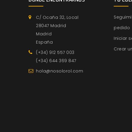
DÓNDE ENCONTRARNOS
TU CUE
Seguimi
C/ Ocaña 32, Local
28047 Madrid
pedido
Madrid
Iniciar 
España
Crear u
(+34) 912 557 003
(+34) 644 369 847
hola@nosolorol.com