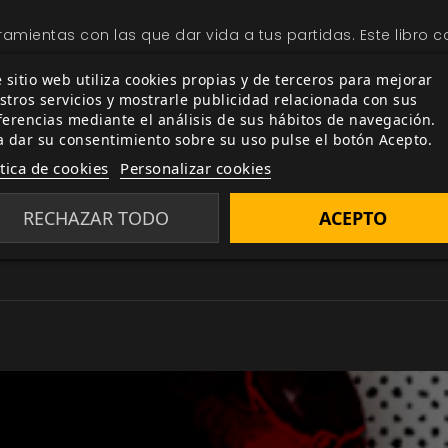
ramientas con las que dar vida a tus partidas. Este libro
s opcionales que podrás personalizar para llevar tu campa
 sitio web utiliza cookies propias y de terceros para mejorar
stros servicios y mostrarle publicidad relacionada con sus
ferencias mediante el análisis de sus hábitos de navegación.
campaña de exploración espacial necesita. Aprende a crear
a dar su consentimiento sobre su uso pulse el botón Acepto.
más allá… Desarrolla un sistema de magia a medida de tus
ítica de cookies
Personalizar cookies
ásico
y vive todas las aventuras que quieras soñar.
RECHAZAR TODO
ACEPTO