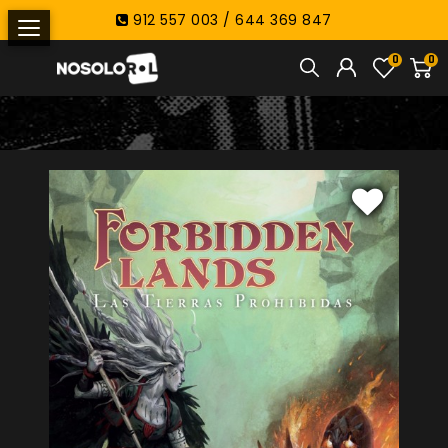
912 557 003 / 644 369 847
0
0