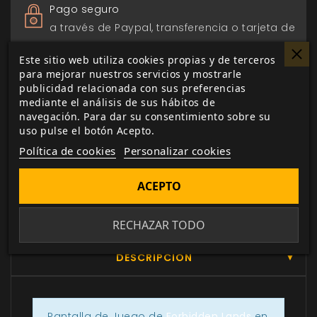
Pago seguro
a través de Paypal, transferencia o tarjeta de
crédito.
Este sitio web utiliza cookies propias y de terceros
para mejorar nuestros servicios y mostrarle
Entrega 24/48h
publicidad relacionada con sus preferencias
mediante el análisis de sus hábitos de
para envios nacionales.
navegación. Para dar su consentimiento sobre su
uso pulse el botón Acepto.
Biblioteca digital
Política de cookies
Personalizar cookies
actualizada con todos los juego canjeados
o comprados.
ACEPTO
RECHAZAR TODO
DESCRIPCIÓN
▼
Pantalla de Juego de
Forbidden Lands
en