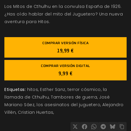
Los Mitos de Cthulhu en la convulsa España de 1926.
¿Has oído hablar del mito del Juguetero? Una nueva
aventura para Hitos.
COMPRAR VERSIÓN FÍSICA
19,99 €
COMPRAR VERSIÓN DIGITAL
9,99 €
Etiquetas:
hitos
Esther Sanz
terror cósmico
la
llamada de Cthulhu
Tambores de guerra
José
Mariano Sáez
los asesinatos del juguetero
Alejandro
Villén
Cristian Huertas