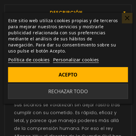
DESCRIPCIÓN
▼
Este sitio web utiliza cookies propias y de terceros
para mejorar nuestros servicios y mostrarle
publicidad relacionada con sus preferencias
En los bajos fondos de la España de los años
mediante el análisis de sus hábitos de
veinte se habla del infame Juguetero. Para el
navegación. Para dar su consentimiento sobre su
pueblo es un terrorista, un criminal o incluso
uso pulse el botón Acepto.
un demonio, pero las autoridades lo señalan
Política de cookies
Personalizar cookies
simplemente como un peligroso anarquista.
Ni las fuerzas del orden ni los verdaderos
ACEPTO
anarquistas saben nada cierto sobre él. Sus
ingenios hacen volar por los aires sedes
RECHAZAR TODO
bancarias y asesinan a hombres poderosos.
Sus sicarios se volatilizan sin dejar rastro tras
cumplir con su cometido. Es rápido, eficaz y
letal, y parece que maneja poderes más allá
de la comprensión humana. Por eso el rey