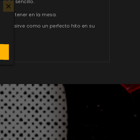
 más sencillo.
sites tener en la mesa.
las y sirve como un perfecto hito en su