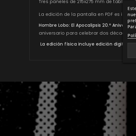
Tres paneles de 215x275 mm de tablas se
Este
La edición de la pantalla en PDF es ideal 
nue
pre
Hombre Lobo: El Apocalipsis 20.º Aniversari
Par
aniversario para celebrar dos décadas de 
Pol
La edición física incluye edición digital gra