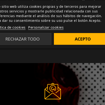
leccionadas para hacer que tu trabajo como Narrador sea
 sitio web utiliza cookies propias y de terceros para mejorar
para ser vista en
tablets
o para imprimir la página que nece
stros servicios y mostrarle publicidad relacionada con sus
ferencias mediante el análisis de sus hábitos de navegación.
o
completa un círculo en la experiencia de Mundo de Tinieb
a dar su consentimiento sobre su uso pulse el botón Acepto.
aullar a la luna.
ítica de cookies
Personalizar cookies
tuita.
RECHAZAR TODO
ACEPTO