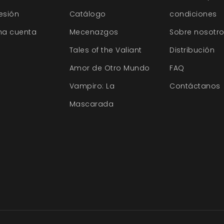
sesión
Catálogo
condiciones
na cuenta
Mecenazgos
Sobre nosotr
Tales of the Valiant
Distribución
Amor de Otro Mundo
FAQ
Vampiro: La
Contáctanos
Mascarada