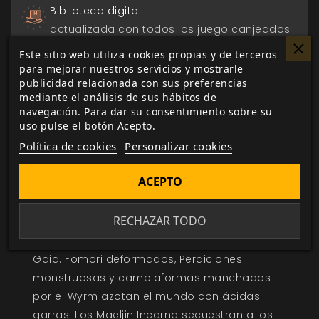
Biblioteca digital
actualizada con todos los juego canjeados
o comprados.
Este sitio web utiliza cookies propias y de terceros
para mejorar nuestros servicios y mostrarle
publicidad relacionada con sus preferencias
mediante el análisis de sus hábitos de
navegación. Para dar su consentimiento sobre su
uso pulse el botón Acepto.
DESCRIPCIÓN
▼
Política de cookies
Personalizar cookies
Espirales del Corruptor
ACEPTO
Desde el reino Umbral de Malfeas hasta las
RECHAZAR TODO
salas de juntas de Pentex y sus filiales,
súbditas del complot del Wyrm para matar a
Gaia. Fomori deformados, Perdiciones
monstruosas y cambiaformas manchados
por el Wyrm azotan el mundo con ácidas
garras. Los Maeljin Incarna secuestran a los