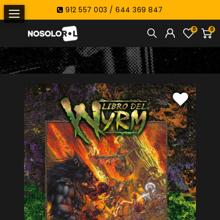
912 557 003 / 644 369 847
0
0