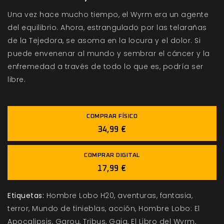
Una vez hace mucho tiempo, el Wyrm era un agente
del equilibrio. Ahora, estrangulado por las telarañas
de la Tejedora, se asoma en la locura y el dolor. Si
puede envenenar al mundo y sembrar el cáncer y la
enfremedad a través de todo lo que es, podría ser
libre.
COMPRAR FÍSICO
34,99 €
COMPRAR DIGITAL
17,99 €
Etiquetas:
Hombre Lobo H20
aventuras
fantasia
terror
Mundo de tinieblas
acción
Hombre Lobo: El
Apocalipsis
Garou
Tribus
Gaia
El Libro del Wyrm