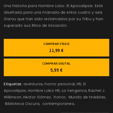
Una historia para Hombre Lobo: El Apocalipsis. Está
diseñada para una manada de entre cuatro y seis
Garou que han sido reclamados por su Tribu y han
superado sus Ritos de Iniciación.
COMPRAR FÍSICO
11,99 €
COMPRAR DIGITAL
5,99 €
Etiquetas:
aventuras
horror personal
H5
El
Apocalipsis
Hombre Lobo H5
La Venganza
Rachel J.
Wilkinson
Héctor Gómez
horror
Mundo de tinieblas
Biblioteca Oscura
contemporaneo