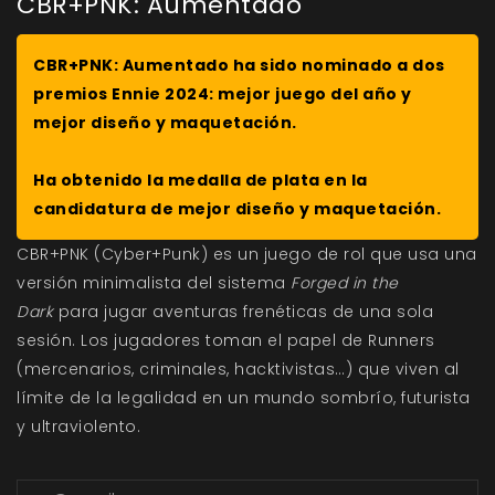
CBR+PNK: Aumentado
CBR+PNK: Aumentado
ha sido nominado a dos
premios Ennie 2024: mejor juego del año y
mejor diseño y maquetación.
Ha obtenido la medalla de plata en la
candidatura de mejor diseño y maquetación.
CBR+PNK (Cyber+Punk) es un juego de rol que usa una
versión minimalista del sistema
Forged in the
Dark
para jugar aventuras frenéticas de una sola
sesión. Los jugadores toman el papel de Runners
(mercenarios, criminales, hacktivistas…) que viven al
límite de la legalidad en un mundo sombrío, futurista
y ultraviolento.