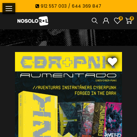
912 557 003 / 644 369 847
0
0