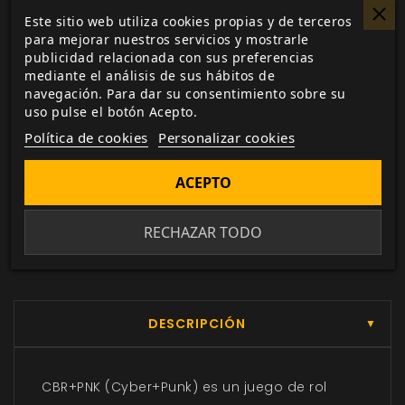
Pago seguro
Este sitio web utiliza cookies propias y de terceros
a través de Paypal, transferencia o tarjeta de
para mejorar nuestros servicios y mostrarle
crédito.
publicidad relacionada con sus preferencias
mediante el análisis de sus hábitos de
navegación. Para dar su consentimiento sobre su
Entrega 24/48h
uso pulse el botón Acepto.
para envios nacionales.
Política de cookies
Personalizar cookies
Biblioteca digital
ACEPTO
actualizada con todos los juego canjeados
o comprados.
RECHAZAR TODO
DESCRIPCIÓN
▼
CBR+PNK (Cyber+Punk) es un juego de rol