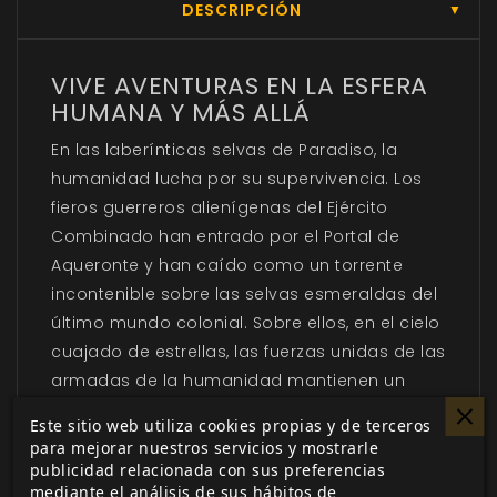
DESCRIPCIÓN
▼
VIVE AVENTURAS EN LA ESFERA
HUMANA Y MÁS ALLÁ
En las laberínticas selvas de Paradiso, la
humanidad lucha por su supervivencia. Los
fieros guerreros alienígenas del Ejército
Combinado han entrado por el Portal de
Aqueronte y han caído como un torrente
incontenible sobre las selvas esmeraldas del
último mundo colonial. Sobre ellos, en el cielo
cuajado de estrellas, las fuerzas unidas de las
armadas de la humanidad mantienen un
bloqueo de vida o muerte para cortar la
Este sitio web utiliza cookies propias y de terceros
interminable horda de refuerzos alienígenas.
para mejorar nuestros servicios y mostrarle
Y puede que todo esté perdido si alguna de
publicidad relacionada con sus preferencias
mediante el análisis de sus hábitos de
las divididas fuerzas de la humanidad