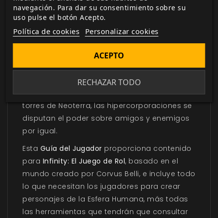
navegación. Para dar su consentimiento sobre su
flaquea…
uso pulse el botón Acepto.
Pero más allá de esa aterradora acción de
Política de cookies
Personalizar cookies
contención, las intrigas y aventuras de la
ACEPTO
Esfera Humana siguen girando. Desde los
fragmentos de los planetoides de Borde de la
Humanidad a las heladas planicies de
RECHAZAR TODO
Svalarheima, pasando por las cromadas
torres de Neoterra, las hipercorporaciones se
disputan el poder sobre amigos y enemigos
por igual.
Esta
Guía del Jugador
proporciona contenido
para
Infinity: El Juego de Rol
, basado en el
mundo creado por Corvus Belli, e incluye todo
lo que necesitan los jugadores para crear
personajes de la Esfera Humana, más todas
las herramientas que tendrán que consultar