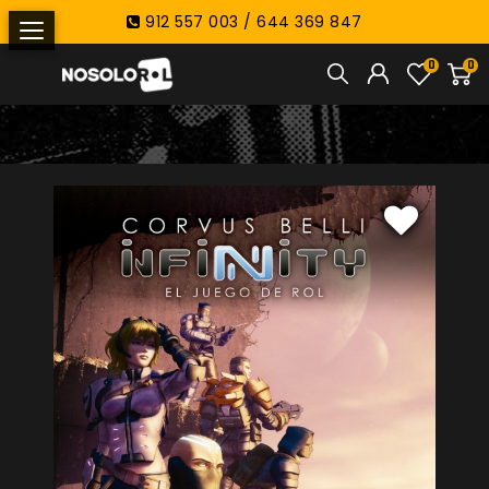
912 557 003 / 644 369 847
0
0