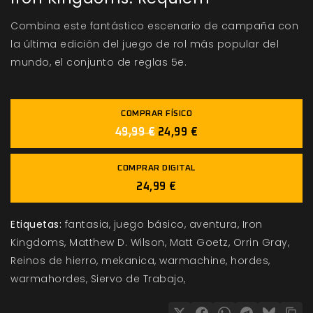
Combina este fantástico escenario de campaña con
la última edición del juego de rol más popular del
mundo, el conjunto de reglas 5e.
COMPRAR FÍSICO
49,99 €
24,99 €
COMPRAR DIGITAL
24,99 €
Etiquetas:
fantasia
juego básico
aventura
Iron
Kingdoms
Matthew D. Wilson
Matt Goetz
Orrin Gray
Reinos de hierro
mekanica
warmachine
hordes
warmahordes
Siervo de Trabajo