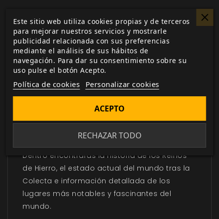
Este sitio web utiliza cookies propias y de terceros
DESCRIPCIÓN
▼
para mejorar nuestros servicios y mostrarle
publicidad relacionada con sus preferencias
mediante el análisis de sus hábitos de
navegación. Para dar su consentimiento sobre su
Adéntrate en el galardonado mundo de
uso pulse el botón Acepto.
Reinos de Hierro con la última edición del
Política de cookies
Personalizar cookies
juego de rol de
Privateer
Press.
Iron Kingdoms:
Réquiem
combina este fantástico escenario
ACEPTO
de campaña con la última edición del juego
de rol más popular del mundo, el conjunto de
RECHAZAR TODO
reglas 5e.
Dentro encontrarás la historia de los Reinos
de Hierro, el estado actual del mundo tras la
Colecta e información detallada de los
lugares más notables y fascinantes del
mundo.