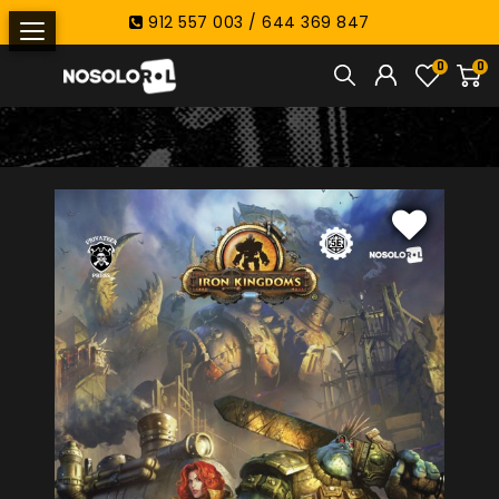
912 557 003 / 644 369 847
0
0