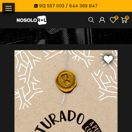
912 557 003 / 644 369 847
0
0