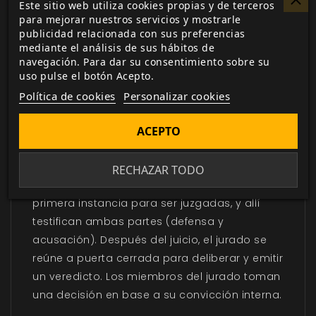
Biblioteca digital
Este sitio web utiliza cookies propias y de terceros
para mejorar nuestros servicios y mostrarle
actualizada con todos los juego canjeados
publicidad relacionada con sus preferencias
o comprados.
mediante el análisis de sus hábitos de
navegación. Para dar su consentimiento sobre su
uso pulse el botón Acepto.
Política de cookies
Personalizar cookies
DESCRIPCIÓN
▼
ACEPTO
Tras una investigación judicial, las causas
RECHAZAR TODO
penales se devuelven a un tribunal de
primera instancia para ser juzgadas, y allí
testifican ambas partes (defensa y
acusación). Después del juicio, el jurado se
reúne a puerta cerrada para deliberar y emitir
un veredicto. Los miembros del jurado toman
una decisión en base a su convicción interna.