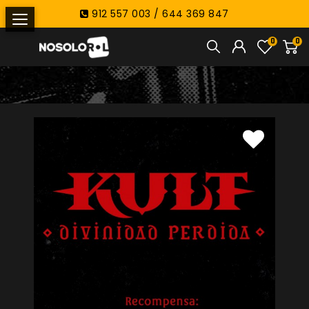
912 557 003 / 644 369 847
0
0