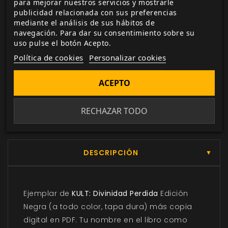
crédito.
para mejorar nuestros servicios y mostrarle
publicidad relacionada con sus preferencias
mediante el análisis de sus hábitos de
Entrega 24/48h
navegación. Para dar su consentimiento sobre su
para envios nacionales.
uso pulse el botón Acepto.
Política de cookies
Personalizar cookies
Biblioteca digital
ACEPTO
actualizada con todos los juego canjeados
o comprados.
RECHAZAR TODO
DESCRIPCIÓN
▼
Ejemplar de
KULT: Divinidad Perdida
Edición
Negra (a todo color, tapa dura) más copia
digital en PDF. Tu nombre en el libro como