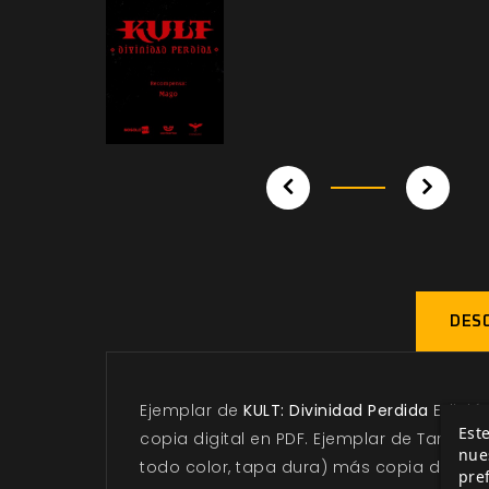
DESC
Ejemplar de
KULT: Divinidad Perdida
Edición
Este
copia digital en PDF. Ejemplar de Tarotic
nue
todo color, tapa dura) más copia digital
pre