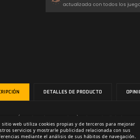
actualizada con todos los jue
RIPCIÓN
DETALLES DE PRODUCTO
OPIN
 Negra (a todo color, tapa dura) más copia digital en PDF.
 sitio web utiliza cookies propias y de terceros para mejorar
um y otros relatos (a todo color, tapa dura) más copia digi
stros servicios y mostrarle publicidad relacionada con sus
 en PDF. Tu nombre en el libro como Mago. Todos los extr
ferencias mediante el análisis de sus hábitos de navegación.